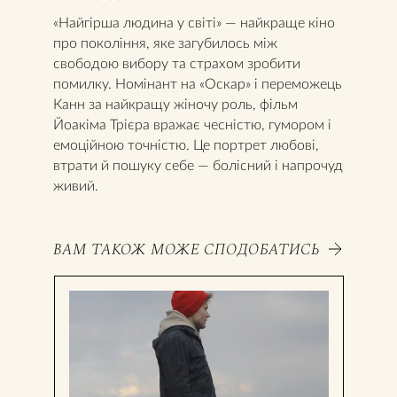
«Найгірша людина у світі» — найкраще кіно
про покоління, яке загубилось між
свободою вибору та страхом зробити
помилку. Номінант на «Оскар» і переможець
Канн за найкращу жіночу роль, фільм
Йоакіма Трієра вражає чесністю, гумором і
емоційною точністю. Це портрет любові,
втрати й пошуку себе — болісний і напрочуд
живий.
ВАМ ТАКОЖ МОЖЕ СПОДОБАТИСЬ