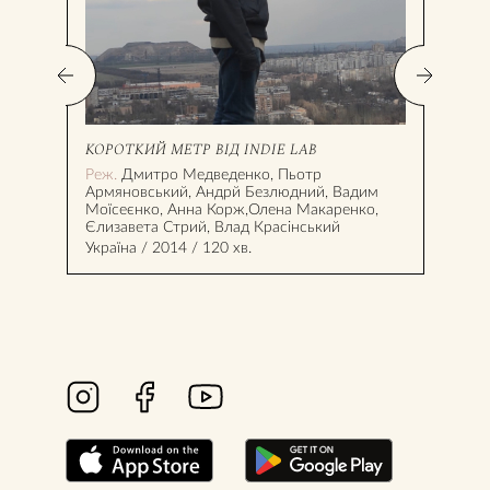
КОРОТКИЙ МЕТР ВІД INDIE LAB
ПЕТ
Реж.
Дмитро Медведенко, Пьотр
Реж
Армяновський, Андрй Безлюдний, Вадим
Фран
Моїсеєнко, Анна Корж,Олена Макаренко,
Єлизавета Стрий, Влад Красінський
Україна / 2014 / 120 хв.