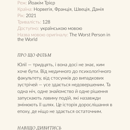
Реж:
Йоакім Трієр
Країна:
Норвегія, Франція, Швеція, Данія
Рік:
2021
Тривалість:
128
Доступно:
українською мовою
Назва мовою оригіналу:
The Worst Person in
the World
ПРО ЩО ФІЛЬМ
Юлії — тридцять, і вона досі не знає, ким
хоче бути. Від медичного до психологічного
факультету, від стосунків до випадкових
зустрічей — усе здається недовершеним. Та
одна ніч, одне знайомство й одне рішення
запускають лавину подій, які назавжди
змінюють її шлях. Це історія дорослішання в
епоху, де ніщо не здається остаточним.
НАВІЩО ДИВИТИСЬ