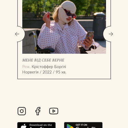
МЕНЕ ВІД СЕБЕ ВЕРНЕ
ПРО
Реж.
Крістоффер Борґлі
Реж
Норвегія / 2022 / 95 хв.
Укра