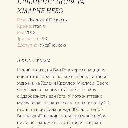
ПШЕНИЧНІ ПОЛЯ ТА
ХМАРНЕ НЕБО
Реж:
Джованні Піскалья
Країна:
Італія
Рік:
2018
Тривалість:
90
Доступно:
Українською
ПРО ЩО ФІЛЬМ
Новий погляд на Ван Гога через спадщину
найбільшої приватної колекціонерки творів
художника Хелени Креллер-Мюллер. Свого
часу саме вона помітила надзвичайну
обдарованість ван Гога. У його життєвих
муках вона впізнала власні та на початку 20
століття придбала понад 300 його творів.
Виставка «Пшеничні поля та хмарне небо»
не лише знайомить нас із творчістю ван