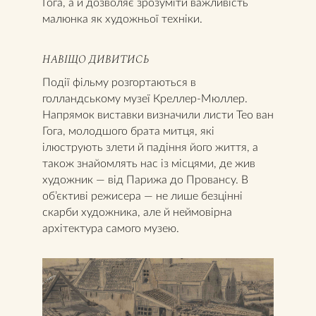
Гога, а й дозволяє зрозуміти важливість
малюнка як художньої техніки.
НАВІЩО ДИВИТИСЬ
Події фільму розгортаються в
голландському музеї Креллер-Мюллер.
Напрямок виставки визначили листи Тео ван
Гога, молодшого брата митця, які
ілюструють злети й падіння його життя, а
також знайомлять нас із місцями, де жив
художник — від Парижа до Провансу. В
об’єктиві режисера — не лише безцінні
скарби художника, але й неймовірна
архітектура самого музею.