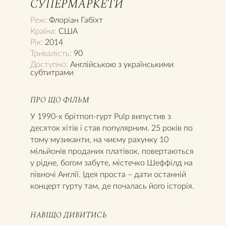
СУПЕРМАРКЕТИ
Реж:
Флоріан Габіхт
Країна:
США
Рік:
2014
Тривалість:
90
Доступно:
Англійською з українськими
субтитрами
ПРО ЩО ФІЛЬМ
У 1990-х брітпоп-гурт Pulp випустив з
десяток хітів і став популярним. 25 років по
тому музиканти, на чиєму рахунку 10
мільйонів проданих платівок, повертаються
у рідне, богом забуте, містечко Шеффілд на
півночі Англії. Ідея проста – дати останній
концерт гурту там, де почалась його історія.
НАВІЩО ДИВИТИСЬ