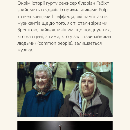
Окрім історії гурту режисер Флоріан Габіхт
знайомить глядачів із прихильниками Pulp
та мешканцями Шеффілда, які пам’ятають
музикантів ще до того, як ті стали зірками.
Зрештою, найважливішим, що поєднує тих,
хто на сцені, з тими, хто у залі, «звичайними
людьми» (common people), залишається
музика.