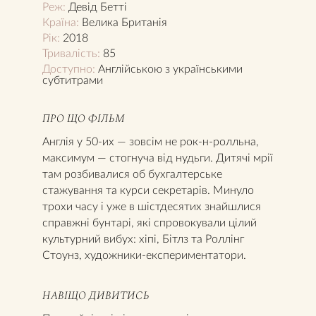
Реж:
Девід Бетті
Країна:
Велика Британія
Рік:
2018
Тривалість:
85
Доступно:
Англійською з українськими
субтитрами
ПРО ЩО ФІЛЬМ
Англія у 50-их — зовсім не рок-н-ролльна,
максимум — стогнуча від нудьги. Дитячі мрії
там розбивалися об бухгалтерське
стажування та курси секретарів. Минуло
трохи часу і уже в шістдесятих знайшлися
справжні бунтарі, які спровокували цілий
культурний вибух: хіпі, Бітлз та Роллінг
Стоунз, художники-експериментатори.
НАВІЩО ДИВИТИСЬ