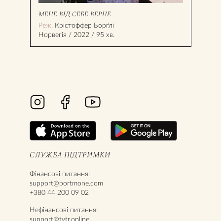
МЕНЕ ВІД СЕБЕ ВЕРНЕ
ПРО
Реж.
Крістоффер Борґлі
Реж
Норвегія / 2022 / 95 хв.
Укра
СЛУЖБА ПІДТРИМКИ
Фінансові питання:
support@portmone.com
+380 44 200 09 02
Нефінансові питання:
support@tytr.online