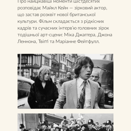
Про найцікавіші моменти шістдесятих
розповідає Майкл Кейн — зірковий актор,
що застав розквіт нової британської
культури. Фільм складається з рідкісних
кадрів та сучасних інтерв’ю головних зірок
тодішньої арт-сцени: Міка Джаггера, Джона
Леннона, Твіґґі та Маріанне Фейтфулл.