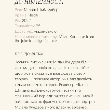
ДО НІКЧЕМНОСТІ
Реж:
Мілош Шмідмайєр
Країна:
Чехія
Рік:
2022
Тривалість:
95
Доступно:
українською
Назва мовою оригіналу:
Milan Kundera: from
the joke to insignificance
ПРО ЩО ФІЛЬМ
Чеський письменник Мілан Кундера більш
як тридцять років не давав інтерв'ю. «Усе,
що я хотів сказати, я вже сказав у своїх
творах», – пояснює автор, чия загадковість
тільки посилює інтерес. Режисер Мілош
Шмідмайєр реконструює чеський та
французький періоди життя письменника й
намагається по фрагментах скласти портрет
Мілана Кундера з його власних архівних