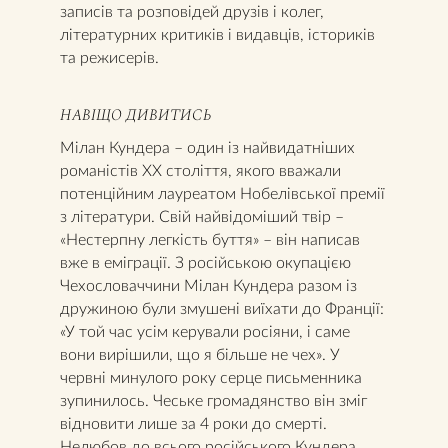
записів та розповідей друзів і колег,
літературних критиків і видавців, істориків
та режисерів.
НАВІЩО ДИВИТИСЬ
Мілан Кундера – один із найвидатніших
романістів XX століття, якого вважали
потенційним лауреатом Нобелівської премії
з літератури. Свій найвідоміший твір –
«Нестерпну легкість буття» – він написав
вже в еміграції. З російською окупацією
Чехословаччини Мілан Кундера разом із
дружиною були змушені виїхати до Франції:
«У той час усім керували росіяни, і саме
вони вирішили, що я більше не чех». У
червні минулого року серце письменника
зупинилось. Чеське громадянство він зміг
відновити лише за 4 роки до смерті.
Нелюбов до всього російського Кундера