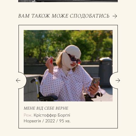
ВАМ ТАКОЖ МОЖЕ СПОДОБАТИСЬ
МЕНЕ ВІД СЕБЕ ВЕРНЕ
ПЕТ
Реж.
Крістоффер Борґлі
Реж
Норвегія / 2022 / 95 хв.
Фран