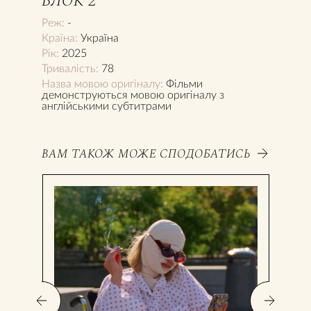
БЛОК 2
Реж:
-
Країна:
Україна
Рік:
2025
Тривалість:
78
Назва мовою оригіналу:
Фільми
демонструються мовою оригіналу з
англійськими субтитрами
ВАМ ТАКОЖ МОЖЕ СПОДОБАТИСЬ