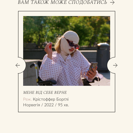
ВАМ ТАКОЖ МОЖЕ СПОДОБАТИСЬ
МЕНЕ ВІД СЕБЕ ВЕРНЕ
ПРО
Реж.
Крістоффер Борґлі
Реж
Норвегія / 2022 / 95 хв.
Укра