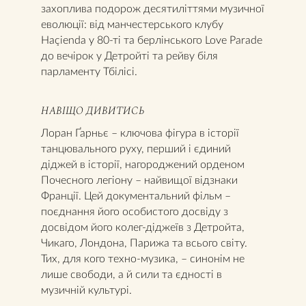
захоплива подорож десятиліттями музичної
еволюції: від манчестерського клубу
Haçienda у 80-ті та берлінського Love Parade
до вечірок у Детройті та рейву біля
парламенту Тбілісі.
НАВІЩО ДИВИТИСЬ
Лоран Ґарньє – ключова фігура в історії
танцювального руху, перший і єдиний
діджей в історії, нагороджений орденом
Почесного легіону – найвищої відзнаки
Франції. Цей документальний фільм –
поєднання його особистого досвіду з
досвідом його колег-діджеїв з Детройта,
Чикаго, Лондона, Парижа та всього світу.
Тих, для кого техно-музика, – синонім не
лише свободи, а й сили та єдності в
музичній культурі.