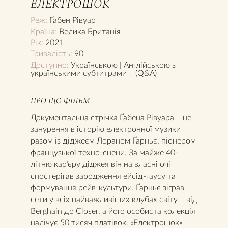
ЕЛЕКТРОШОК
Реж:
Ґабен Рівуар
Країна:
Велика Британія
Рік:
2021
Тривалість:
90
Доступно:
Українською | Англійською з
українськими субтитрами + (Q&A)
ПРО ЩО ФІЛЬМ
Документальна стрічка Ґабена Рівуара – це
занурення в історію електронної музики
разом із діджеєм Лораном Ґарньє, піонером
французької техно-сцени. За майже 40-
літню кар’єру діджея він на власні очі
спостерігав зародження ейсід-гаусу та
формування рейв-культури. Ґарньє зіграв
сети у всіх найважливіших клубах світу – від
Berghain до Сloser, а його особиста колекція
налічує 50 тисяч платівок. «Електрошок» –