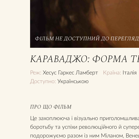
ФІЛЬМ НЕ ДОСТУПНИЙ ДО ПЕРЕГЛЯДУ
КАРАВАДЖО: ФОРМА Т
Реж:
Хесус Гаркес Ламберт
Країна:
Італія
Доступно:
Українською
ПРО ЩО ФІЛЬМ
Це захоплююча і візуально приголомшлива 
боротьбу та успіхи революційного й супе
подорожуємо разом із ним Міланом, Вене