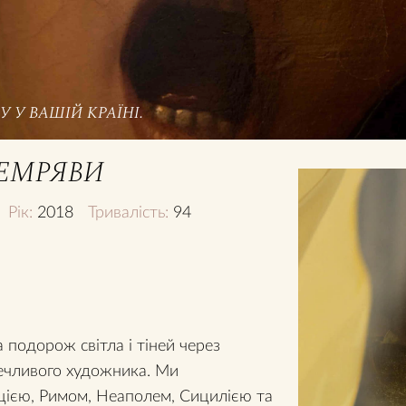
 У ВАШІЙ КРАЇНІ.
ЕМРЯВИ
Рік:
2018
Тривалість:
94
подорож світла і тіней через
речливого художника. Ми
цією, Римом, Неаполем, Сицилією та