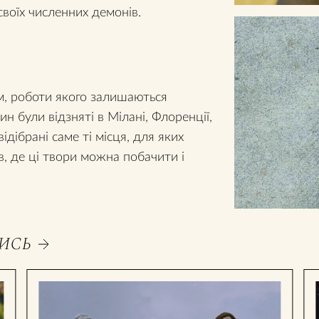
своїх численних демонів.
, роботи якого залишаються
н були відзняті в Мілані, Флоренції,
ідібрані саме ті місця, для яких
в, де ці твори можна побачити і
ИСЬ