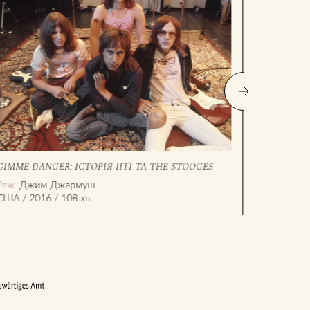
GIMME DANGER: ІСТОРІЯ ІҐҐІ ТА THE STOOGES
КОСМІЧН
Реж.
Джим Джармуш
Реж.
Емма 
США / 2016 / 108 хв.
Австралія 