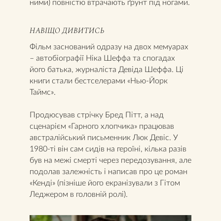
ними) повністю втрачають ґрунт під ногами.
НАВІЩО ДИВИТИСЬ
Фільм заснований одразу на двох мемуарах
– автобіографії Ніка Шеффа та спогадах
його батька, журналіста Девіда Шеффа. Ці
книги стали бестселерами «Нью-Йорк
Таймс».
Продюсував стрічку Бред Пітт, а над
сценарієм «Гарного хлопчика» працював
австралійський письменник Люк Девіс. У
1980-ті він сам сидів на героїні, кілька разів
був на межі смерті через передозування, але
подолав залежність і написав про це роман
«Кенді» (пізніше його екранізували з Гітом
Леджером в головній ролі).