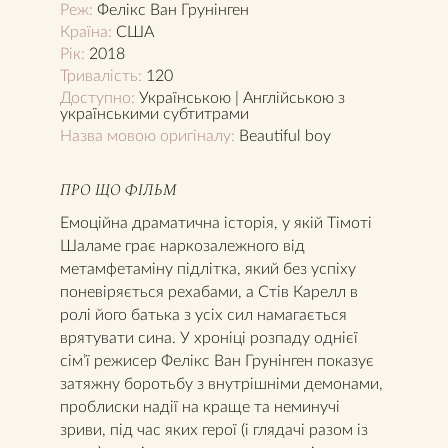
Реж:
Фелікс Ван Грунінген
Країна:
США
Рік:
2018
Тривалість:
120
Доступно:
Українською | Англійською з
українськими субтитрами
Назва мовою оригіналу:
Beautiful boy
ПРО ЩО ФІЛЬМ
Емоційна драматична історія, у якій Тімоті
Шаламе грає наркозалежного від
метамфетаміну підлітка, який без успіху
поневіряється рехабами, а Стів Карелл в
ролі його батька з усіх сил намагається
врятувати сина. У хроніці розпаду однієї
сім’ї режисер Фелікс Ван Грунінген показує
затяжну боротьбу з внутрішніми демонами,
проблиски надії на краще та неминучі
зриви, під час яких герої (і глядачі разом із