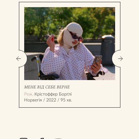
МЕНЕ ВІД СЕБЕ ВЕРНЕ
ПРО
Реж.
Крістоффер Борґлі
Реж
Норвегія / 2022 / 95 хв.
Укра